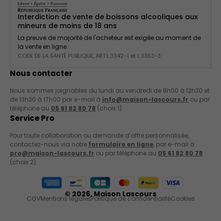
Interdiction de vente de boissons alcooliques aux
mineurs de moins de 18 ans
La preuve de majorité de l'acheteur est exigée au moment de
la vente en ligne.
CODE DE LA SANTÉ PUBLIQUE, ART.L.3342-1 et L.3353-3
Nous contacter
Nous sommes joignables du lundi au vendredi de 8h00 à 12h30 et
de 13h30 à 17h00 par e-mail à
info@maison-lascours.fr
ou par
téléphone au
05 61 82 80 78
(choix 1)
Service Pro
Pour toute collaboration ou demande d’offre personnalisée,
contactez-nous via notre
formulaire en ligne
, par e-mail à
pro@maison-lascours.fr
ou par téléphone au
05 61 82 80 78
(choix 2).
Moyens de paiement acceptés
© 2026,
Maison Lascours
CGV
Mentions légales
Politique de confidentialité
Cookies