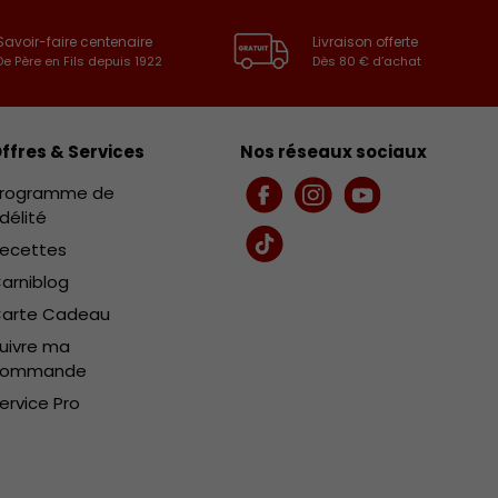
Savoir-faire centenaire
Livraison offerte
De Père en Fils depuis 1922
Dès 80 € d’achat
ffres & Services
Nos réseaux sociaux
rogramme de
Facebook
Instagram
YouTube
idélité
ecettes
TikTok
arniblog
arte Cadeau
uivre ma
commande
ervice Pro