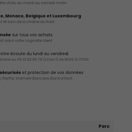
 votre choix, du mardi au samedi matin
e, Monaco, Belgique et Luxembourg
 et suivi de la chaîne du froid
ensée
sur tous vos achats
int dans votre cagnotte client
otre écoute du lundi au vendredi
éphone au 05 61 82 80 78 (choix 1) de 8h00 à 17h00
sécurisés
et protection de vos données
, PayPal, Virement Bancaire, Bancontact…
Porc