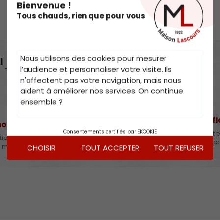
Bienvenue !
Tous chauds, rien que pour vous
Nous utilisons des cookies pour mesurer
 jour et au lieu de votre choix
l’audience et personnaliser votre visite. Ils
n'affectent pas votre navigation, mais nous
aident à améliorer nos services. On continue
ensemble ?
3 - Livraison frigorif
hoix du jour de livraison
Consentements certifiés par EKOOKIE
Ma commande est préparée et e
tionne la date qui me convient,
veille de mon jour de livraison 
CHOISIR
TOUT ACCEPTER
TOUT REFUSER
 mardi au samedi matin.
frigorifique.