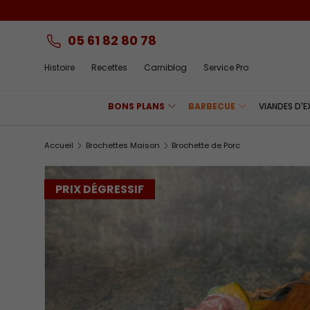
is Grillades
Aller au contenu
05 61 82 80 78
Histoire
Recettes
Carniblog
Service Pro
BONS PLANS
BARBECUE
VIANDES D'
Accueil
Brochettes Maison
Brochette de Porc
PRIX DÉGRESSIF