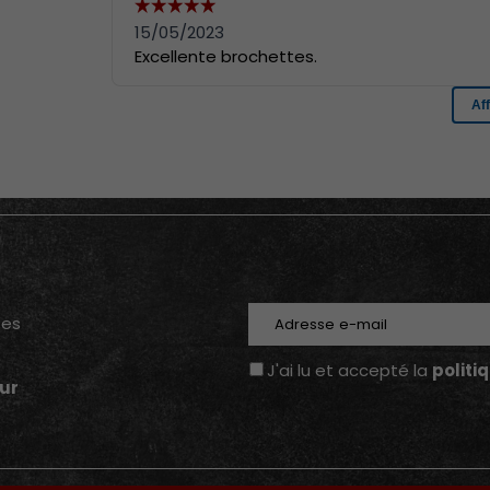
E-mail
tes
J'ai lu et accepté la
politi
ur