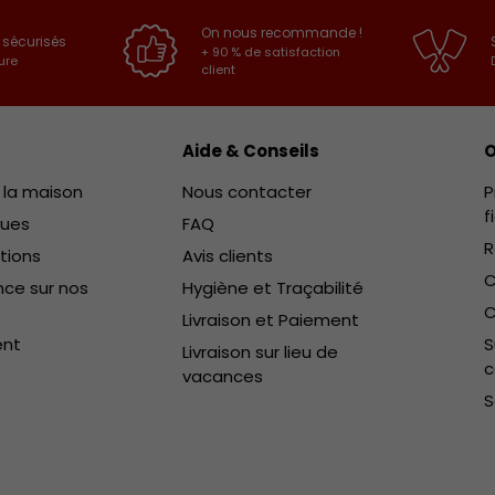
On nous recommande !
 sécurisés
+ 90 % de satisfaction
ure
client
Aide & Conseils
O
e la maison
Nous contacter
P
f
ques
FAQ
R
ctions
Avis clients
C
ce sur nos
Hygiène et Traçabilité
C
Livraison et Paiement
ent
S
Livraison sur lieu de
vacances
S