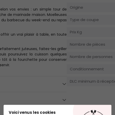
Origine
 selon vos envies : un simple tour de
uche de marinade maison. Moelleuses
Type de coupe
ns, du barbecue du week-end au repas
Prix Kg
ffrir un vrai plaisir à table, en toute
Nombre de pièces
faitement juteuses, faites-les griller
is poursuivez la cuisson quelques
Nombre de personnes
p tôt à la fourchette pour conserver
ervir.
Conditionnement
DLC minimum à récepti
.
Voici venus les cookies