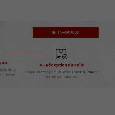
EN SAVOIR PLUS
ique
4 - Réception du colis
xpédiée la
Je suis informé par SMS et/ou Email de l'arrivée
par camion
de ma commande.