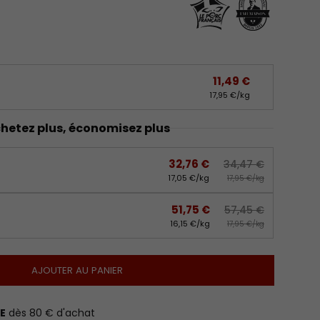
11,49 €
17,95 €/kg
hetez plus, économisez plus
32,76 €
34,47 €
17,05 €/kg
17,95 €/kg
51,75 €
57,45 €
16,15 €/kg
17,95 €/kg
AJOUTER AU PANIER
E
dès 80 € d'achat