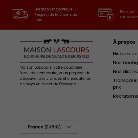
Livraison frigorifique
Paiments
Respect de la chaine du
CB 3D Sec
froid
À propos
Histoire d
Nos bouti
Maison Lascours, votre boucherie
Nos distin
familiale centenaire, vous propose de
découvrir des viandes et charcuteries
Transparen
de pays en direct de l'élevage.
prix
Recrutem
Pays
France (EUR €)