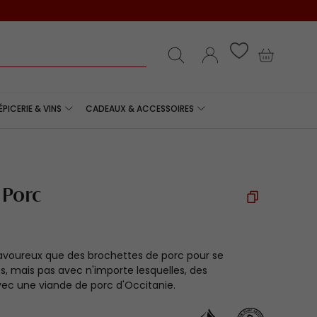
Livraison offerte dès 80 € d'achat
e
Recherche
Se connecter
Panier
ÉPICERIE & VINS
CADEAUX & ACCESSOIRES
 Porc
savoureux que des brochettes de porc pour se
s, mais pas avec n'importe lesquelles, des
ec une viande de porc d'Occitanie.