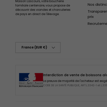
Maison Lascours, votre boucherie
Nos distin
familiale centenaire, vous propose de
découvrir des viandes et charcuteries
Transparen
de pays en direct de l'élevage.
prix
Recrutem
Pays
France (EUR €)
Interdiction de vente de boissons a
La preuve de majorité de l'acheteur est exi
CODE DE LA SANTÉ PUBLIQUE, ART.L.3342-1 et L.33