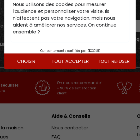
Nous utilisons des cookies pour mesurer
l’audience et personnaliser votre visite. Ils
n'affectent pas votre navigation, mais nous
E-mail
aident à améliorer nos services. On continue
tes
ensemble ?
J'ai lu et accepté la
politi
ur
Consentements certifiés par EKOOKIE
CHOISIR
TOUT ACCEPTER
TOUT REFUSER
On nous recommande !
 sécurisés
+ 90 % de satisfaction
ure
client
Aide & Conseils
O
e la maison
Nous contacter
P
f
ques
FAQ