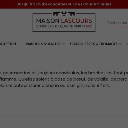
Jusqu’à 36% d’économies sur nos
Colis Grillades
Recherch
EXCEPTION
VIANDES & VOLAILLES
CHARCUTERIES & FROMAGES
re, gourmandes et toujours conviviales, les brochettes font p
 flamme. Qu’elles soient à base de bœuf, de volaille, de por
plaisirs autour d’une plancha ou d’un grill, sans effort.