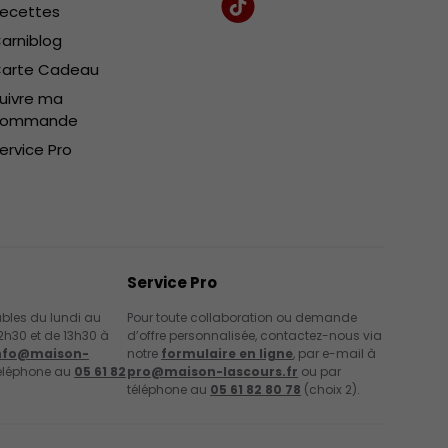
ecettes
TikTok
arniblog
arte Cadeau
uivre ma
commande
ervice Pro
Service Pro
les du lundi au
Pour toute collaboration ou demande
2h30 et de 13h30 à
d’offre personnalisée, contactez-nous via
nfo@maison-
notre
formulaire en ligne
, par e-mail à
éléphone au
05 61 82
pro@maison-lascours.fr
ou par
téléphone au
05 61 82 80 78
(choix 2).