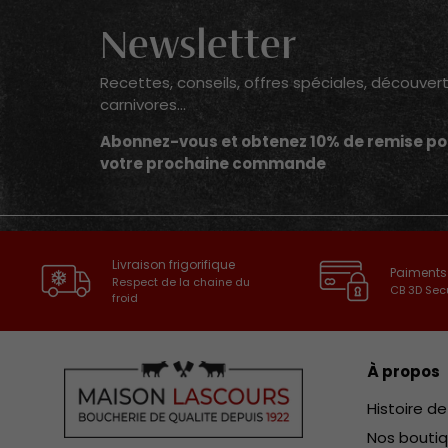
Newsletter
Recettes, conseils, offres spéciales, découver
carnivores...
Abonnez-vous et obtenez 10% de remise po
votre prochaine commande
Livraison frigorifique
Paiments
Respect de la chaine du
CB 3D Sec
froid
À propos
Histoire d
Nos bouti