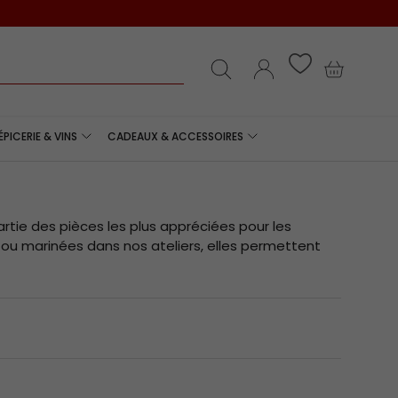
e
Recherche
Se connecter
Panier
ÉPICERIE & VINS
CADEAUX & ACCESSOIRES
artie des pièces les plus appréciées pour les
c ou marinées dans nos ateliers, elles permettent