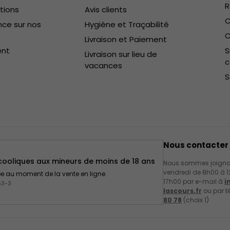
R
ctions
Avis clients
C
ce sur nos
Hygiène et Traçabilité
C
Livraison et Paiement
ent
S
Livraison sur lieu de
vacances
S
Nous contacter
lcooliques aux mineurs de moins de 18 ans
Nous sommes joignab
vendredi de 8h00 à 1
gée au moment de la vente en ligne.
17h00 par e-mail à
i
53-3
lascours.fr
ou par t
80 78
(choix 1)