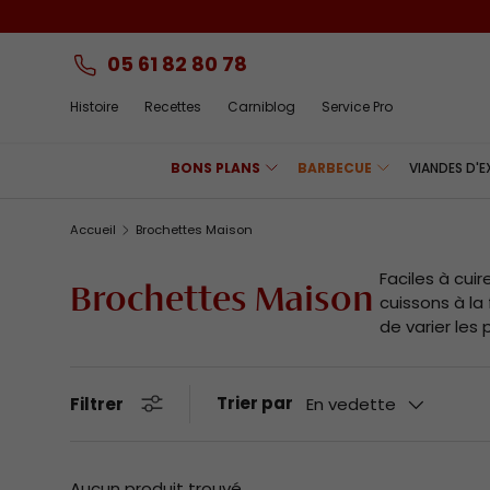
Aller au contenu
05 61 82 80 78
Histoire
Recettes
Carniblog
Service Pro
BONS PLANS
BARBECUE
VIANDES D'
Accueil
Brochettes Maison
Faciles à cui
Brochettes Maison
cuissons à la
de varier les 
Trier par
Filtrer
En vedette
Aucun produit trouvé