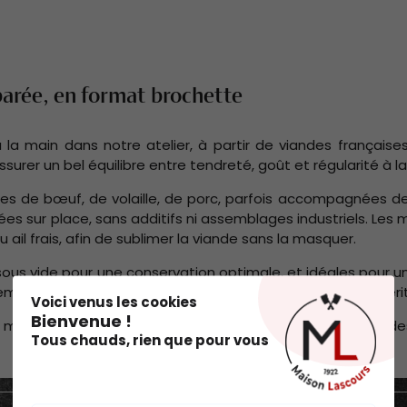
éparée, en format brochette
la main dans notre atelier, à partir de viandes française
er un bel équilibre entre tendreté, goût et régularité à la
es de bœuf, de volaille, de porc, parfois accompagnées d
es sur place, sans additifs ni assemblages industriels. Les
ou ail frais, afin de sublimer la viande sans la masquer.
.
sous vide pour une conservation optimale, et idéales pour u
ilement dans un menu estival, un repas en famille ou un apérit
Voici venus les cookies
Bienvenue !
s maison, à nos kits à burgers ou à notre sélection de viandes
Tous chauds, rien que pour vous