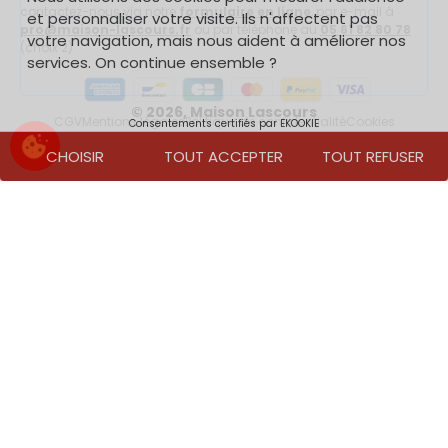
contactez-nous via notre
formulaire en ligne
, par e-mail à
et personnaliser votre visite. Ils n'affectent pas
pro@maison-lascours.fr
ou par téléphone au
05 61 82 80 78
votre navigation, mais nous aident à améliorer nos
(choix 2).
services. On continue ensemble ?
Moyens de paiement acceptés
© 2026,
Maison Lascours
CGV
Mentions légales
Politique de confidentialité
Cookies
Consentements certifiés par EKOOKIE
CHOISIR
TOUT ACCEPTER
TOUT REFUSER