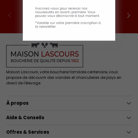
Inscrivez-vous pour recevoir nos
nouveautés en avant-première. Vous
Livraison frigorifique
Précédent
Suivan
pouvez vous désinscrire à tout moment.
Respect de la chaine du froid
*Valable sur votre première inscription à
la newsletter.
Maison Lascours, votre boucherie familiale centenaire, vous
propose de découvrir des viandes et charcuteries de pays en
direct de l'élevage.
À propos
Aide & Conseils
Offres & Services