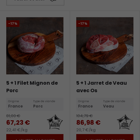
-17%
-17%
5 + 1 Filet Mignon de
5 + 1 Jarret de Veau
Porc
avec Os
Origine
Type de viande
Origine
Type de viande
France
Porc
France
Veau
81,00 €
104,79 €
67,23 €
86,98 €
22,41 €/kg
20,7 €/kg