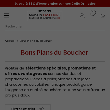
Jusqu’à 36% d’économies sur nos
Colis Grillades
Aller au contenu
Menu
Se connecter
Pani
Recherche
Accueil
Bons Plans du Boucher
Bons Plans du Boucher
Profiter de
sélections spéciales, promotions et
offres avantageuses
sur nos viandes et
préparations. Pièces à griller, viandes à mijoter,
charcuteries ou volailles : chaque produit garde
l’exigence de qualité bouchère tout en vous offrant un
prix plus doux.
Filtrer et trier