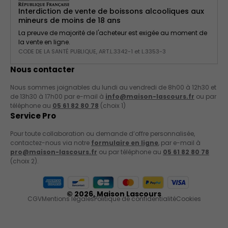
Interdiction de vente de boissons alcooliques aux
mineurs de moins de 18 ans
La preuve de majorité de l'acheteur est exigée au moment de
la vente en ligne.
CODE DE LA SANTÉ PUBLIQUE, ART.L.3342-1 et L.3353-3
Nous contacter
Nous sommes joignables du lundi au vendredi de 8h00 à 12h30 et
de 13h30 à 17h00 par e-mail à
info@maison-lascours.fr
ou par
téléphone au
05 61 82 80 78
(choix 1)
Service Pro
Pour toute collaboration ou demande d’offre personnalisée,
contactez-nous via notre
formulaire en ligne
, par e-mail à
pro@maison-lascours.fr
ou par téléphone au
05 61 82 80 78
(choix 2).
Moyens de paiement acceptés
© 2026,
Maison Lascours
CGV
Mentions légales
Politique de confidentialité
Cookies