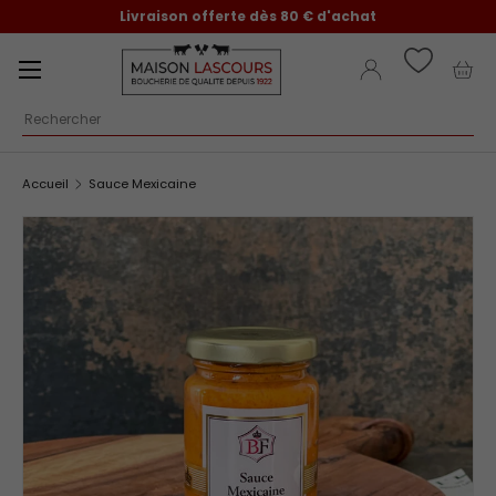
Livraison offerte dès 80 € d'achat
Aller au contenu
Menu
Se connecter
Pani
Recherche
Accueil
Sauce Mexicaine