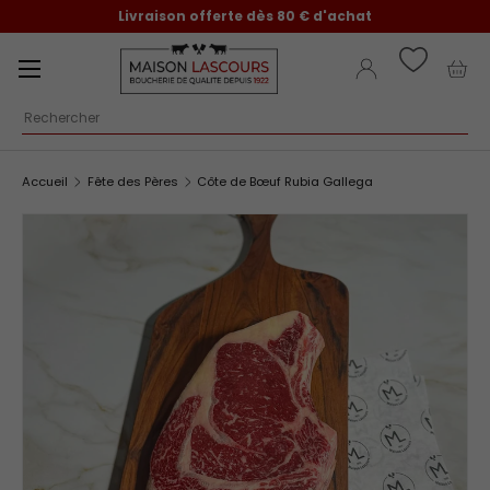
Livraison offerte dès 80 € d'achat
Aller au contenu
Menu
Se connecter
Pani
Recherche
Accueil
Fête des Pères
Côte de Bœuf Rubia Gallega