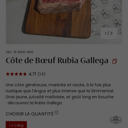
de
1
/
2
SKU :
111-RGA1-1400
Côte de Bœuf Rubia Gallega
Une côte généreuse, marbrée et racée, à la fois plus
rustique que l’Angus et plus intense que la Simmental.
Gras jaune, jutosité maîtrisée, et goût long en bouche
: découvrez la Rubia Gallega
CHOISIR LA QUANTITÉ
1 x 1,4kg