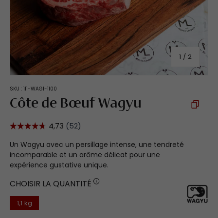
de
1
/
2
SKU :
111-WAG1-1100
Côte de Bœuf Wagyu
Un Wagyu avec un persillage intense, une tendreté
incomparable et un arôme délicat pour une
expérience gustative unique.
CHOISIR LA QUANTITÉ
1,1 kg