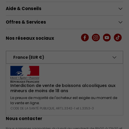
Aide & Conseils
Offres & Services
Nos réseaux sociaux
Facebook
Instagram
YouTube
TikTo
Pays
France (EUR €)
Interdiction de vente de boissons alcooliques aux
mineurs de moins de 18 ans
La preuve de majorité de l'acheteur est exigée au moment de
la vente en ligne.
CODE DE LA SANTÉ PUBLIQUE, ART.L.3342-1 et L.3353-3
Nous contacter
Nous sommes joignables du lundi au vendredi de 8h00 à 12h30 et