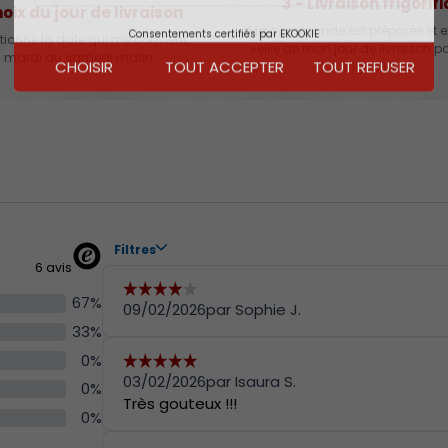
3 - Livraison frigorif
hoix du jour de livraison
Ma commande est préparée et e
Consentements certifiés par EKOOKIE
tionne la date qui me convient,
veille de mon jour de livraison 
 mardi au samedi matin.
CHOISIR
TOUT ACCEPTER
TOUT REFUSER
frigorifique.