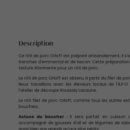
Description
Ce rôti de porc Orloff est préparé artisanalement, il s'a
tranches d'emmental et de bacon. Cette préparation 
texture étonnante pour un rôti de porc.
Le rôti de porc Orloff est obtenu à partir du filet de po
Nous travaillons avec les éleveurs locaux de l'A.P.O 
l'atelier de découpe Roussaly Lacaune.
Le rôti filet de porc Orloff, comme tous les autres es
bouchers.
Astuce du boucher :
Il sera parfait en cuisso
accompagné de gousses d'ail et de légumes de saison, 
aussi bien aux grands qu'aux plus petits.