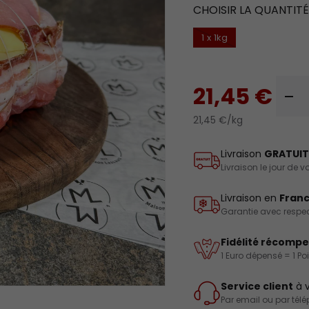
CHOISIR LA QUANTIT
1 x 1kg
Qté
21,45 €
-
21,45 €/kg
Livraison
GRATUIT
Livraison le jour de
Livraison en
Franc
Garantie avec respect
Fidélité récomp
1 Euro dépensé = 1 Po
Service client
à v
Par email ou par tél