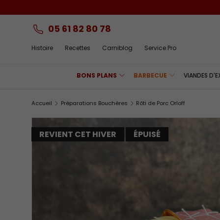
Aller au contenu
05 61 82 80 78
Histoire
Recettes
Carniblog
Service Pro
BONS PLANS
BARBECUE
VIANDES D'
Accueil
Préparations Bouchères
Rôti de Porc Orloff
REVIENT CET HIVER
ÉPUISÉ