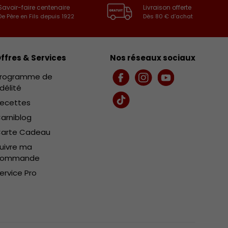
Savoir-faire centenaire
Livraison offerte
De Père en Fils depuis 1922
Dès 80 € d’achat
ffres & Services
Nos réseaux sociaux
rogramme de
Facebook
Instagram
YouTube
idélité
ecettes
TikTok
arniblog
arte Cadeau
uivre ma
commande
ervice Pro