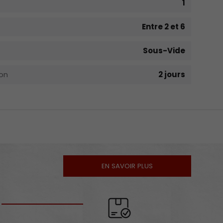
1
Entre 2 et 6
Sous-Vide
on
2 jours
EN SAVOIR PLUS