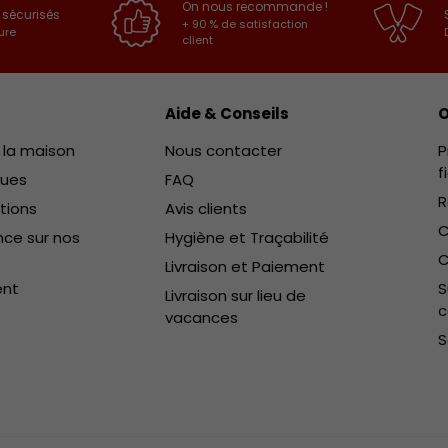
On nous recommande !
 sécurisés
+ 90 % de satisfaction
ure
client
Aide & Conseils
O
e la maison
Nous contacter
P
f
ques
FAQ
R
ctions
Avis clients
C
ce sur nos
Hygiène et Traçabilité
C
Livraison et Paiement
ent
S
Livraison sur lieu de
vacances
S