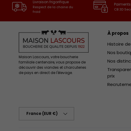
Livraison frigorifique
Paiments
Respect de la chaine du
CB 3D Sec
froid
À propos
Histoire d
Nos bouti
Maison Lascours, votre boucherie
Nos distin
familiale centenaire, vous propose de
découvrir des viandes et charcuteries
Transparen
de pays en direct de l'élevage.
prix
Recrutem
Pays
France (EUR €)