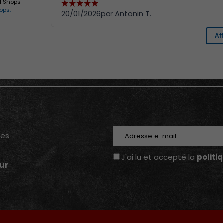
E-mail
tes
J'ai lu et accepté la
politi
ur