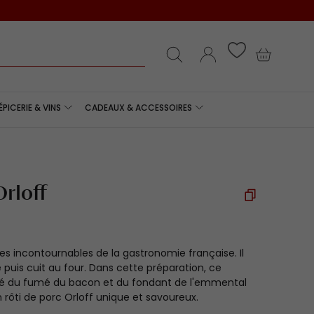
e
Recherche
Se connecter
Panier
ÉPICERIE & VINS
CADEAUX & ACCESSOIRES
Orloff
 des incontournables de la gastronomie française. Il
 puis cuit au four. Dans cette préparation, ce
é du fumé du bacon et du fondant de l'emmental
 rôti de porc Orloff unique et savoureux.