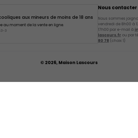
Nous contacter
lcooliques aux mineurs de moins de 18 ans
Nous sommes joignab
vendredi de 8h00 à 1
gée au moment de la vente en ligne.
17h00 par e-mail à
i
53-3
lascours.fr
ou par t
80 78
(choix 1)
© 2026,
Maison Lascours