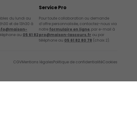
Service Pro
les du lundi au
Pour toute collaboration ou demande
2h30 et de 13h30 à
d’offre personnalisée, contactez-nous via
nfo@maison-
notre
formulaire en ligne
, par e-mail à
éléphone au
05 61 82
pro@maison-lascours.fr
ou par
téléphone au
05 61 82 80 78
(choix 2).
CGV
Mentions légales
Politique de confidentialité
Cookies