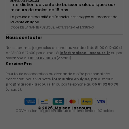
Interdiction de vente de boissons alcooliques aux
mineurs de moins de 18 ans
La preuve de majorité de l'acheteur est exigée au moment de
la vente en ligne.
CODE DE LA SANTÉ PUBLIQUE, ART.L.3342-1 et L.3353-3
Nous contacter
Nous sommes joignables du lundi au vendredi de 8h00 à 12h30 et
de 13h30 à 17h00 par e-mail à
info@maison-lascours.fr
ou par
téléphone au
05 61 82 80 78
(choix 1)
Service Pro
Pour toute collaboration ou demande d’offre personnalisée,
contactez-nous via notre
formulaire en ligne
, par e-mail à
pro@maison-lascours.fr
ou par téléphone au
05 61 82 80 78
(choix 2).
Moyens de paiement acceptés
© 2026,
Maison Lascours
CGV
Mentions légales
Politique de confidentialité
Cookies