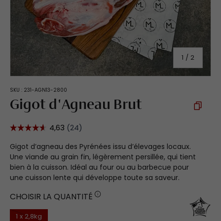
de
1
/
2
SKU :
231-AGN13-2800
Gigot d'Agneau Brut
Gigot d’agneau des Pyrénées issu d’élevages locaux.
Une viande au grain fin, légèrement persillée, qui tient
bien à la cuisson. Idéal au four ou au barbecue pour
une cuisson lente qui développe toute sa saveur.
CHOISIR LA QUANTITÉ
1 x 2,8kg