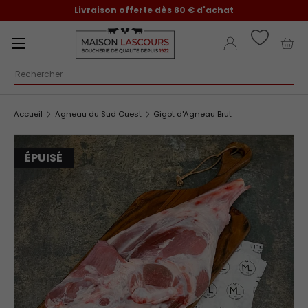
Livraison offerte dès 80 € d'achat
Aller au contenu
Menu
Se connecter
Pani
Recherche
Accueil
Agneau du Sud Ouest
Gigot d'Agneau Brut
ÉPUISÉ