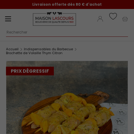
Livraison offerte dès 80 € d'achat
Aller au contenu
Menu
Se connecter
Pani
Recherche
Accueil
Indispensables du Barbecue
Brochette de Volaille Thym Citron
PRIX DÉGRESSIF