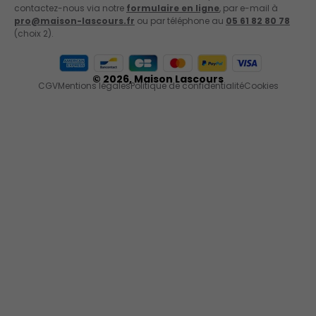
contactez-nous via notre
formulaire en ligne
, par e-mail à
pro@maison-lascours.fr
ou par téléphone au
05 61 82 80 78
(choix 2).
Moyens de paiement acceptés
© 2026,
Maison Lascours
CGV
Mentions légales
Politique de confidentialité
Cookies