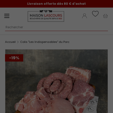
Livraison offerte dès 80 € d'achat
Aller au contenu
Menu
Se connecter
Pani
Recherche
Accueil
Colis "Les Indispensables" du Porc
-19%