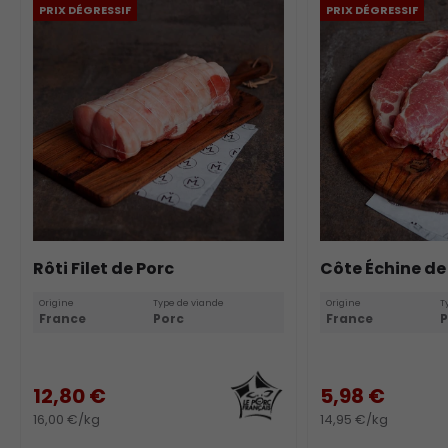
PRIX DÉGRESSIF
PRIX DÉGRESSIF
Rôti Filet de Porc
Côte Échine de
Origine
Type de viande
Origine
T
France
Porc
France
P
12,80 €
5,98 €
16,00 €/kg
14,95 €/kg