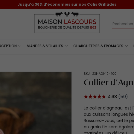
Jusqu’à 36% d’économies sur nos
Colis Grillades
Recherch
EXCEPTION
VIANDES & VOLAILLES
CHARCUTERIES & FROMAGES
SKU :
231-AGN10-400
Collier d'Ag
Le collier d'agneau, est 
aux cuissons longues hi
Rassurez-vous, cette pi
au grain fin sera égale
marinées, un délice !