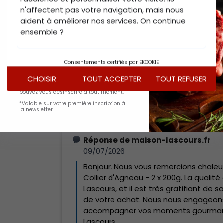
E-mail
n'affectent pas votre navigation, mais nous
aident à améliorer nos services. On continue
ensemble ?
S'INSCRIRE
Consentements certifiés par EKOOKIE
CHOISIR
TOUT ACCEPTER
TOUT REFUSER
Inscrivez-vous pour recevoir nos
nouveautés en avant-première. Vous
pouvez vous désinscrire à tout moment.
*Valable sur votre première inscription à
la newsletter.