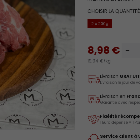
CHOISIR LA QUANTIT
2 x 200g
Qté
8,98 €
-
19,94 €/kg
Livraison
GRATUIT
Livraison le jour de
Livraison en
Franc
Garantie avec respect
Fidélité récomp
1 Euro dépensé = 1 Po
Service client
à v