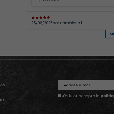
E-mail
tes
J'ai lu et accepté la
politi
ur