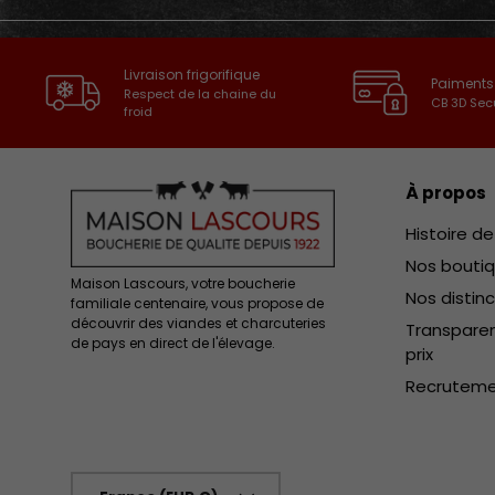
Livraison frigorifique
Paiments
Respect de la chaine du
CB 3D Sec
froid
À propos
Histoire d
Nos bouti
Maison Lascours, votre boucherie
Nos distin
familiale centenaire, vous propose de
découvrir des viandes et charcuteries
Transparen
de pays en direct de l'élevage.
prix
Recrutem
Pays