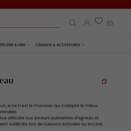
e
Recherche
Se connecter
Panier
ÉPICERIE & VINS
CADEAUX & ACCESSOIRES
neau
l'un, si ce n'est le morceau qui s'adapte le mieux
vernales.
èce délicate aux saveurs puissantes d'agneau et
ment sublimée lors de cuissons estivales ou encore