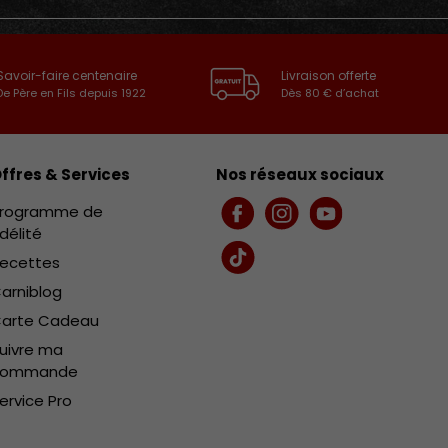
Savoir-faire centenaire
Livraison offerte
De Père en Fils depuis 1922
Dès 80 € d’achat
ffres & Services
Nos réseaux sociaux
rogramme de
Facebook
Instagram
YouTube
idélité
ecettes
TikTok
arniblog
arte Cadeau
uivre ma
commande
ervice Pro