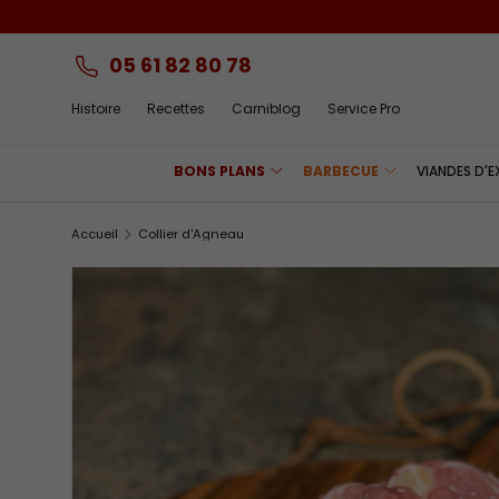
Aller au contenu
05 61 82 80 78
Histoire
Recettes
Carniblog
Service Pro
BONS PLANS
BARBECUE
VIANDES D'
Accueil
Collier d'Agneau