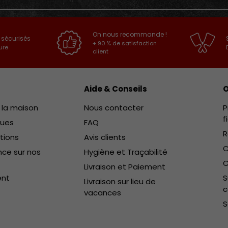
On nous recommande !
 sécurisés
+ 90 % de satisfaction
ure
client
Aide & Conseils
O
e la maison
Nous contacter
P
f
ques
FAQ
R
ctions
Avis clients
C
ce sur nos
Hygiène et Traçabilité
C
Livraison et Paiement
ent
S
Livraison sur lieu de
vacances
S