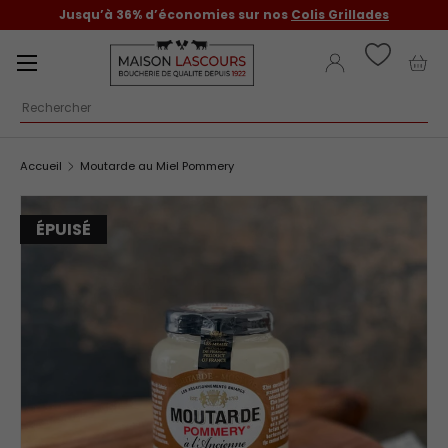
Jusqu’à 36% d’économies sur nos
Colis Grillades
Aller au contenu
Menu
Se connecter
Pani
Recherche
Accueil
Moutarde au Miel Pommery
ÉPUISÉ