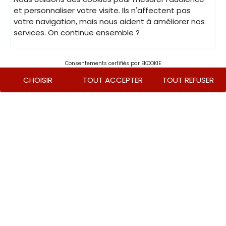
contactez-nous via notre
formulaire en ligne
, par e-mail à
et personnaliser votre visite. Ils n'affectent pas
pro@maison-lascours.fr
ou par téléphone au
05 61 82 80 78
votre navigation, mais nous aident à améliorer nos
(choix 2).
services. On continue ensemble ?
Moyens de paiement acceptés
© 2026,
Maison Lascours
CGV
Mentions légales
Politique de confidentialité
Cookies
Consentements certifiés par EKOOKIE
CHOISIR
TOUT ACCEPTER
TOUT REFUSER