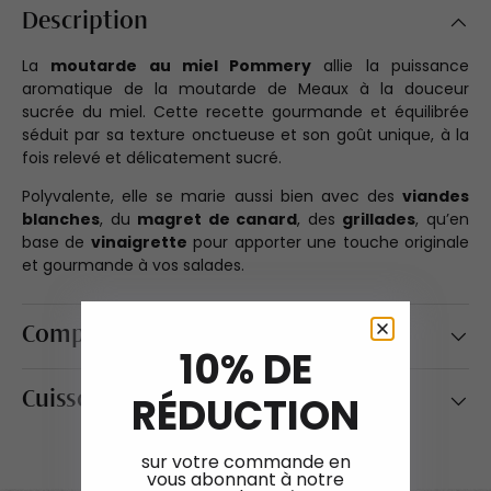
Description
La
moutarde au miel Pommery
allie la puissance
aromatique de la moutarde de Meaux à la douceur
sucrée du miel. Cette recette gourmande et équilibrée
séduit par sa texture onctueuse et son goût unique, à la
fois relevé et délicatement sucré.
Polyvalente, elle se marie aussi bien avec des
viandes
blanches
, du
magret de canard
, des
grillades
, qu’en
base de
vinaigrette
pour apporter une touche originale
et gourmande à vos salades.
Composition et allergènes
10% DE
RÉDUCTION
Cuisson et préparation
sur votre commande en
vous abonnant à notre