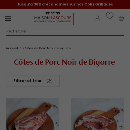
Jusqu’à 36% d’économies sur nos
Colis Grillades
Aller au contenu
Menu
Se connecter
Pani
Recherche
Accueil
Côtes de Porc Noir de Bigorre
Côtes de Porc Noir de Bigorre
Filtrer et trier