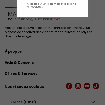
*Valable sur votre première inscription à
la newsletter.
Maison Lascours, votre boucherie familiale centenaire, vous
propose de découvrir des viandes et charcuteries de pays en
direct de l'élevage.
À propos
Aide & Conseils
Offres & Services
Nos réseaux sociaux
Facebook
Instagram
YouTube
TikTo
Pays
France (EUR €)