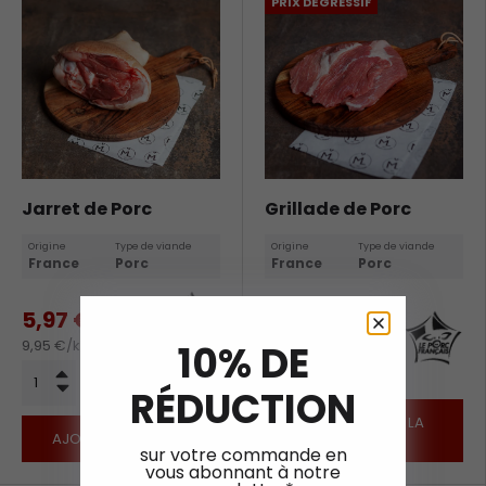
PRIX DÉGRESSIF
Jarret de Porc
Grillade de Porc
Origine
Type de viande
Origine
Type de viande
France
Porc
France
Porc
5,97 €
9,04 €
9,95 €/kg
10% DE
22,60 €/kg
Qté
+
1 x 600g
-
RÉDUCTION
SÉLECTIONNER LA
AJOUTER AU PANIER
QUANTITÉ
sur votre commande en
vous abonnant à notre