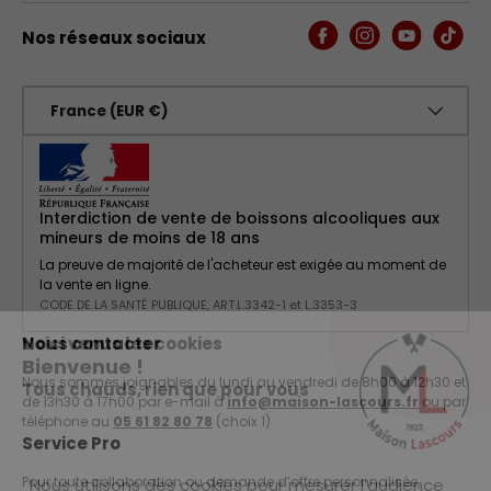
Nos réseaux sociaux
Facebook
Instagram
YouTube
TikTo
Pays
France (EUR €)
Interdiction de vente de boissons alcooliques aux
mineurs de moins de 18 ans
La preuve de majorité de l'acheteur est exigée au moment de
.
la vente en ligne.
CODE DE LA SANTÉ PUBLIQUE, ART.L.3342-1 et L.3353-3
Voici venus les cookies
Nous contacter
Bienvenue !
Nous sommes joignables du lundi au vendredi de 8h00 à 12h30 et
Tous chauds, rien que pour vous
de 13h30 à 17h00 par e-mail à
info@maison-lascours.fr
ou par
téléphone au
05 61 82 80 78
(choix 1)
Service Pro
Pour toute collaboration ou demande d’offre personnalisée,
Nous utilisons des cookies pour mesurer l’audience