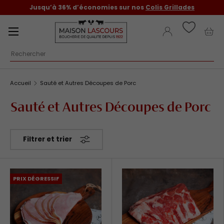
Jusqu’à 36% d’économies sur nos
Colis Grillades
Aller au contenu
Menu
Se connecter
Pani
Recherche
Accueil
Sauté et Autres Découpes de Porc
Sauté et Autres Découpes de Porc
Filtrer et trier
PRIX DÉGRESSIF