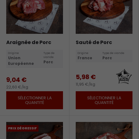
Araignée de Porc
Sauté de Porc
Origine
Type de
Origine
Type de viande
Union
viande
France
Porc
Porc
Européenne
5,98 €
9,04 €
11,95 €/kg
22,60 €/kg
SÉLECTIONNER LA
SÉLECTIONNER LA
QUANTITÉ
QUANTITÉ
PRIX DÉGRESSIF