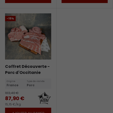
-15%
Coffret Découverte -
Porc d'Occitanie
Origine
Type de viande
France
Porc
103,40 €
87,90 €
15,15 €/kg