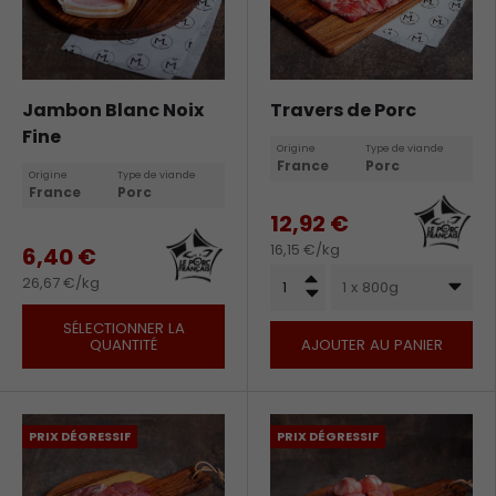
Jambon Blanc Noix
Travers de Porc
Fine
Origine
Type de viande
France
Porc
Origine
Type de viande
France
Porc
12,92 €
16,15 €/kg
6,40 €
Qté
+
26,67 €/kg
1 x 800g
-
SÉLECTIONNER LA
QUANTITÉ
AJOUTER AU PANIER
PRIX DÉGRESSIF
PRIX DÉGRESSIF