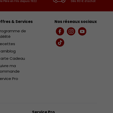
De Père en Fils depuis 1922
Dès 80 € d’achat
ffres & Services
Nos réseaux sociaux
rogramme de
Facebook
Instagram
YouTube
idélité
ecettes
TikTok
arniblog
arte Cadeau
uivre ma
commande
ervice Pro
Service Pro