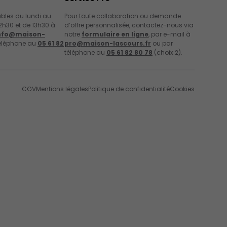
les du lundi au
Pour toute collaboration ou demande
2h30 et de 13h30 à
d’offre personnalisée, contactez-nous via
nfo@maison-
notre
formulaire en ligne
, par e-mail à
éléphone au
05 61 82
pro@maison-lascours.fr
ou par
téléphone au
05 61 82 80 78
(choix 2).
CGV
Mentions légales
Politique de confidentialité
Cookies