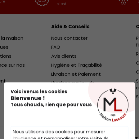
ure
client
Aide & Conseils
O
e la maison
Nous contacter
P
f
ques
FAQ
R
ctions
Avis clients
C
ce sur nos
Hygiène et Traçabilité
.
C
Livraison et Paiement
ent
S
Livraison sur lieu de
vacances
Voici venus les cookies
S
Bienvenue !
Tous chauds, rien que pour vous
Nous utilisons des cookies pour mesurer
Nous contacter
l’audience et personnaliser votre visite. Ils