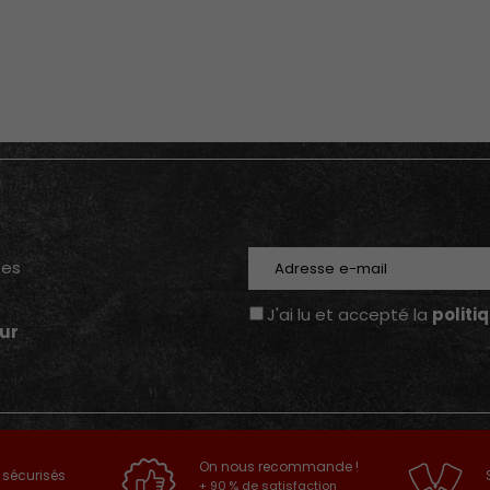
E-mail
tes
J'ai lu et accepté la
politi
ur
On nous recommande !
 sécurisés
+ 90 % de satisfaction