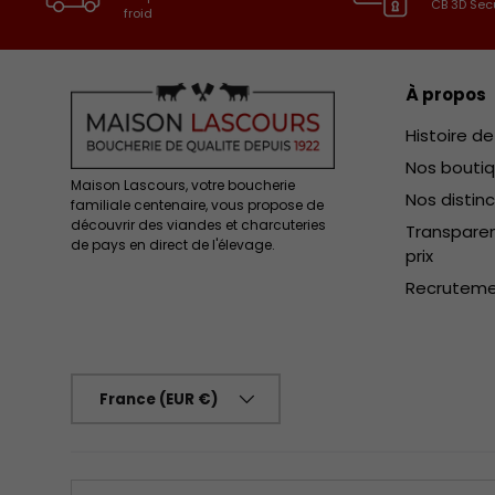
CB 3D Sec
froid
À propos
Histoire d
Nos bouti
Maison Lascours, votre boucherie
Nos distin
familiale centenaire, vous propose de
découvrir des viandes et charcuteries
Transparen
de pays en direct de l'élevage.
prix
Recrutem
Pays
France (EUR €)