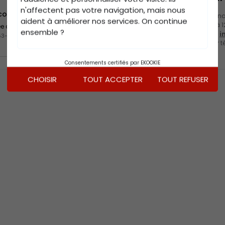
n'affectent pas votre navigation, mais nous
lcooliques aux mineurs de moins de 18 ans
Nous sommes joignab
aident à améliorer nos services. On continue
vendredi de 8h00 à 1
gée au moment de la vente en ligne.
ensemble ?
17h00 par e-mail à
i
53-3
lascours.fr
ou par t
80 78
(choix 1)
Consentements certifiés par EKOOKIE
CHOISIR
TOUT ACCEPTER
TOUT REFUSER
© 2026,
Maison Lascours