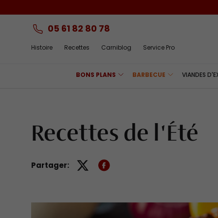
Aller au contenu
05 61 82 80 78
Histoire
Recettes
Carniblog
Service Pro
BONS PLANS
BARBECUE
VIANDES D'
Recettes de l'Été
Partager: