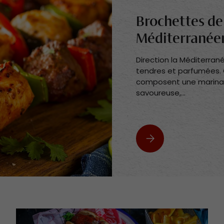
Brochettes de
Méditerranée
Direction la Méditerra
tendres et parfumées. Ci
composent une marinade
savoureuse,...
Brochettes de Poulet M