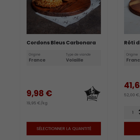
Cordons Bleus Carbonara
Rôti d
Origine
Type de viande
Origine
France
Volaille
Fran
41,
9,98 €
52,00 €
19,95 €/kg
Qté
SÉLECTIONNER LA QUANTITÉ