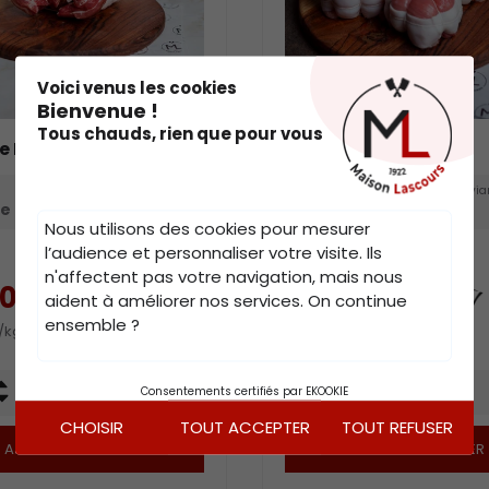
.
Voici venus les cookies
Bienvenue !
Tous chauds, rien que pour vous
e Porc Noir de Bigorre
Paupiette de Veau
Type de viande
Origine
Type de vi
ce
Porc
France
Veau
Nous utilisons des cookies pour mesurer
l’audience et personnaliser votre visite. Ils
n'affectent pas votre navigation, mais nous
60 €
17,97 €
aident à améliorer nos services. On continue
ensemble ?
/kg
29,95 €/kg
Qté
+
+
1 x 800g
4 x 150g
Consentements certifiés par EKOOKIE
-
-
CHOISIR
TOUT ACCEPTER
TOUT REFUSER
AJOUTER AU PANIER
AJOUTER AU PANIER