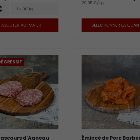
29,95 €/kg
+
1 x 300g
-
AJOUTER AU PANIER
SÉLECTIONNER LA QUANT
DÉGRESSIF
 Lascours d'Agneau
Émincé de Porc Barbe