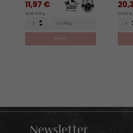
11,97 €
20,
19,95 €/kg
29,95 €
Qté
Qté
+
4 x 150g
-
ÉPUISÉ
Newsletter