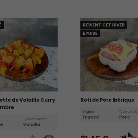
É
REVIENT CET HIVER
ÉPUISÉ
ette de Volaille Curry
Rôti de Porc Ibérique
embre
Origine
Type de vi
France
Porc
Type de viande
ce
Volaille