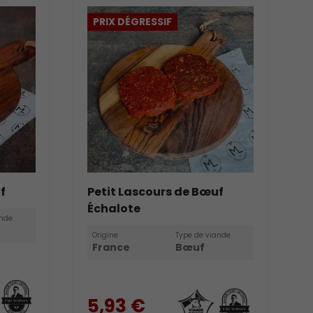
PRIX DÉGRESSIF
f
Petit Lascours de Bœuf
Échalote
ande
Origine
Type de viande
France
Bœuf
5,93 €