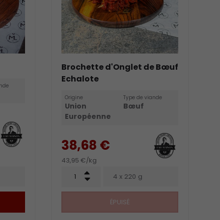
Brochette d'Onglet de Bœuf
Echalote
ande
Origine
Type de viande
Union
Bœuf
Européenne
38,68 €
43,95 €/kg
Qté
+
4 x 220 g
-
ÉPUISÉ