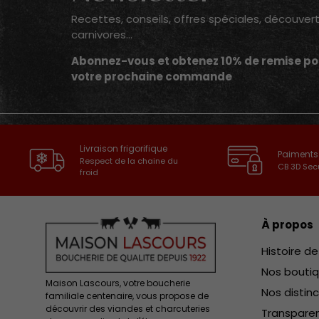
Recettes, conseils, offres spéciales, découver
carnivores...
Abonnez-vous et obtenez 10% de remise po
votre prochaine commande
Livraison frigorifique
Paiments
Respect de la chaine du
CB 3D Sec
froid
À propos
Histoire d
Nos bouti
Maison Lascours, votre boucherie
Nos distin
familiale centenaire, vous propose de
découvrir des viandes et charcuteries
Transparen