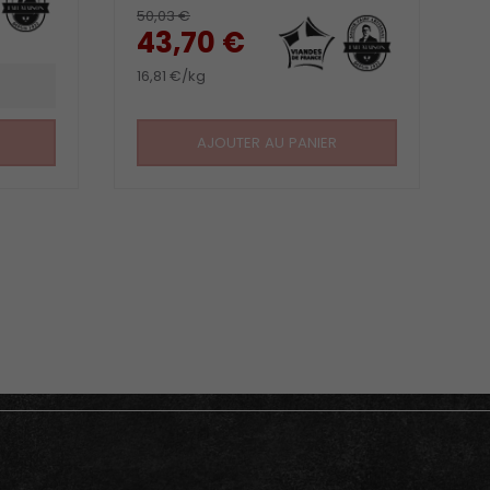
50,03 €
43,70 €
16,81 €/kg
AJOUTER AU PANIER