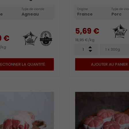
Type de viande
Origine
Type de vi
ce
Agneau
France
Porc
5,69 €
9 €
18,95 €/kg
Qté
/kg
+
1 x 300g
-
LECTIONNER LA QUANTITÉ
AJOUTER AU PANIER