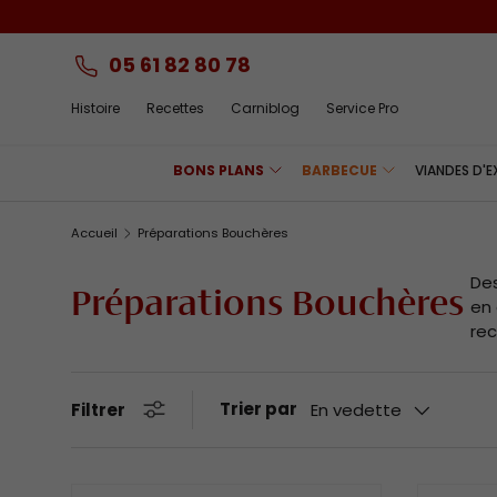
Aller au contenu
05 61 82 80 78
Histoire
Recettes
Carniblog
Service Pro
BONS PLANS
BARBECUE
VIANDES D'
Accueil
Préparations Bouchères
Des
Préparations Bouchères
en 
rec
Trier par
Filtrer
En vedette