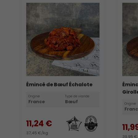
Émincé de Bœuf Échalote
Éminc
Giroll
Origine
Type de viande
France
Bœuf
Origine
Fran
11,24 €
11,9
37,45 €/kg
39,95 €