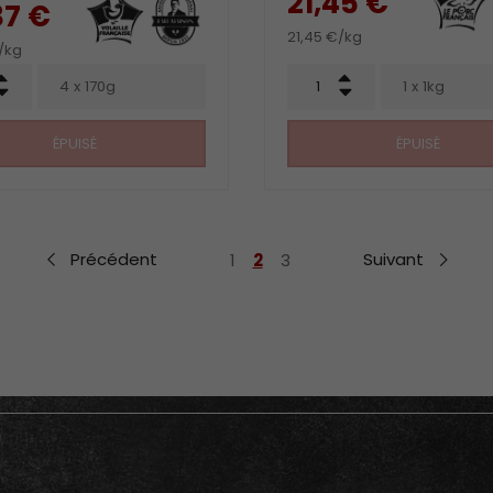
21,45 €
37 €
21,45 €/kg
/kg
Qté
+
+
4 x 170g
1 x 1kg
-
-
ÉPUISÉ
ÉPUISÉ
Précédent
Suivant
1
2
3