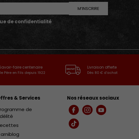
M’INSCRIRE
que de confidentialité
Savoir-faire centenaire
Livraison offerte
De Père en Fils depuis 1922
Dès 80 € d’achat
ffres & Services
Nos réseaux sociaux
rogramme de
Facebook
Instagram
YouTube
idélité
ecettes
TikTok
arniblog