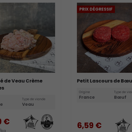
PRIX DÉGRESSIF
é de Veau Crème
Petit Lascours de Bœu
es
Origine
Type de vi
France
Bœuf
Type de viande
ce
Veau
9 €
6,59 €
/kg