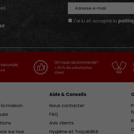
E-mail
tes
J'ai lu et accepté la
politi
ur
On nous recommande !
 sécurisés
+ 90 % de satisfaction
ure
client
Aide & Conseils
O
e la maison
Nous contacter
P
f
ques
FAQ
R
ctions
Avis clients
C
ce sur nos
Hygiène et Traçabilité