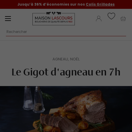
Jusqu’à 36% d’économies sur nos
Colis Grillades
Aller au contenu
Menu
Se connecter
Pani
Recherche
AGNEAU,
NOËL
Le Gigot d'agneau en 7h