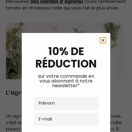
Découvrez
nos viandes d’agneau
toute terriblement
tendre et choisissez celle qui vous fait le plus envie.
10% DE
RÉDUCTION
sur votre commande en
vous abonnant à notre
newsletter*
L’agneau de lait des Pyrénées
Prénom
E-mail
Un agneau élevé dans les montagnes des Pyrénées,
c’est
un ovin d'exception
qui saura vous surprendre.
Nourris exclusivement au lait maternel durant ses 5