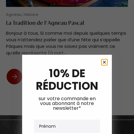
Agneau,
Histoire
La Tradition de l'Agneau Pascal
Bonjour à tous, Si comme moi depuis quelques temps
vous n’attendez parler que d’une fête qui s’appelle
Pâques mais que vous ne savez pas vraiment ce
qu’elle représente (à part...
10% DE
La Tradition de l'Agneau Pascal
RÉDUCTION
sur votre commande en
vous abonnant à notre
newsletter*
Prénom