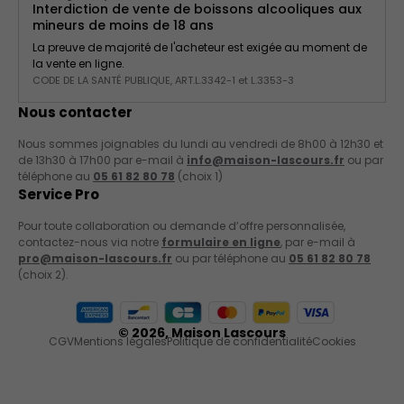
Interdiction de vente de boissons alcooliques aux
mineurs de moins de 18 ans
La preuve de majorité de l'acheteur est exigée au moment de
la vente en ligne.
CODE DE LA SANTÉ PUBLIQUE, ART.L.3342-1 et L.3353-3
Nous contacter
Nous sommes joignables du lundi au vendredi de 8h00 à 12h30 et
de 13h30 à 17h00 par e-mail à
info@maison-lascours.fr
ou par
téléphone au
05 61 82 80 78
(choix 1)
Service Pro
Pour toute collaboration ou demande d’offre personnalisée,
contactez-nous via notre
formulaire en ligne
, par e-mail à
pro@maison-lascours.fr
ou par téléphone au
05 61 82 80 78
(choix 2).
Moyens de paiement acceptés
© 2026,
Maison Lascours
CGV
Mentions légales
Politique de confidentialité
Cookies