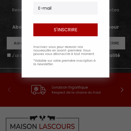
Newsletter
E-mail
Recettes, conseils, offres spéciales, découvertes
carnivores...
Abonnez-vous et obtenez 10% de remise pour
S'INSCRIRE
votre prochaine commande
E-mail
M’INSCRIRE
Inscrivez-vous pour recevoir nos
nouveautés en avant-première. Vous
pouvez vous désinscrire à tout moment.
J'ai lu et accepté la
politique de confidentialité
*Valable sur votre première inscription à
la newsletter.
Livraison frigorifique
Précédent
Suivan
Respect de la chaine du froid