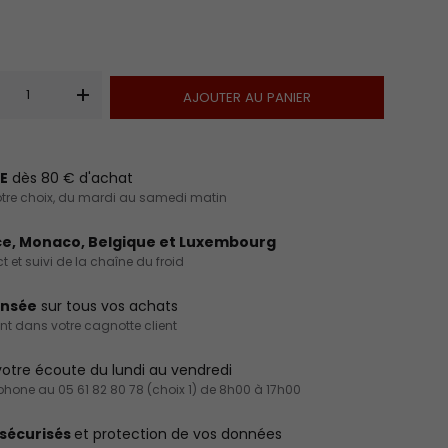
AJOUTER AU PANIER
+
E
dès 80 € d'achat
 votre choix, du mardi au samedi matin
ce, Monaco, Belgique et Luxembourg
 et suivi de la chaîne du froid
ensée
sur tous vos achats
int dans votre cagnotte client
otre écoute du lundi au vendredi
éphone au 05 61 82 80 78 (choix 1) de 8h00 à 17h00
sécurisés
et protection de vos données