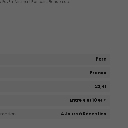
, PayPal, Virement Bancaire, Bancontact…
Porc
France
22,41
Entre 4 et 10 et +
mmation
4 Jours à Réception