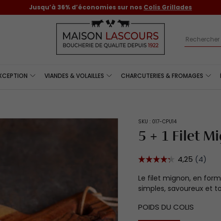
Jusqu’à 36% d’économies sur nos
Colis Grillades
Recherch
EXCEPTION
VIANDES & VOLAILLES
CHARCUTERIES & FROMAGES
SKU :
017-CPU14
5 + 1 Filet M
Le filet mignon, en fo
simples, savoureux et to
POIDS DU COLIS