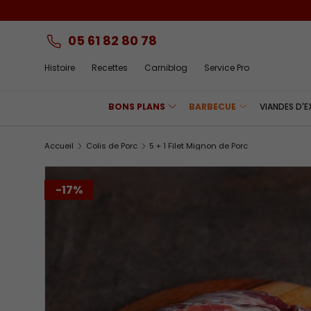
Aller au contenu
05 61 82 80 78
Histoire
Recettes
Carniblog
Service Pro
BONS PLANS
BARBECUE
VIANDES D'
Accueil
Colis de Porc
5 + 1 Filet Mignon de Porc
-17%