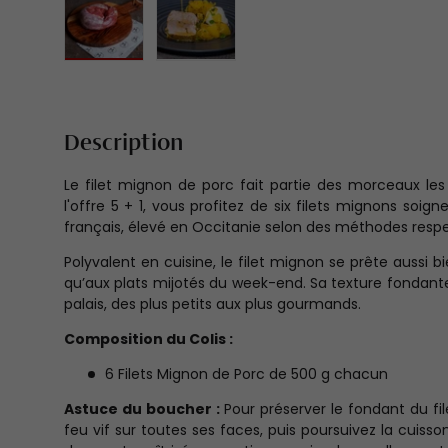
Charger l’image 1 dans la vue de galerie
Charger l’image 2 dans la vue de 
Description
Le filet mignon de porc fait partie des morceaux les 
l'offre 5 + 1, vous profitez de six filets mignons so
français, élevé en Occitanie selon des méthodes respe
Polyvalent en cuisine, le filet mignon se prête aussi 
qu’aux plats mijotés du week-end. Sa texture fondante
palais, des plus petits aux plus gourmands.
Composition du Colis :
6 Filets Mignon de Porc de 500 g chacun
Astuce du boucher :
Pour préserver le fondant du fi
feu vif sur toutes ses faces, puis poursuivez la cuiss