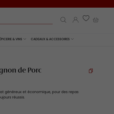
e
Recherche
Se connecter
Panier
ÉPICERIE & VINS
CADEAUX & ACCESSOIRES
ignon de Porc
rmat généreux et économique, pour des repas
ujours réussis.