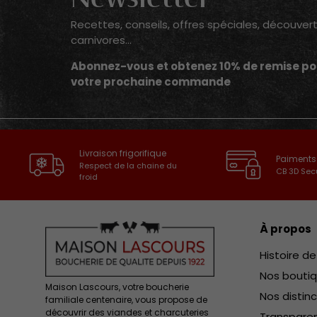
Newsletter
Recettes, conseils, offres spéciales, découver
carnivores...
Abonnez-vous et obtenez 10% de remise po
votre prochaine commande
Livraison frigorifique
Paiments
Respect de la chaine du
CB 3D Sec
froid
À propos
Histoire d
Nos bouti
Maison Lascours, votre boucherie
Nos distin
familiale centenaire, vous propose de
découvrir des viandes et charcuteries
Transparen