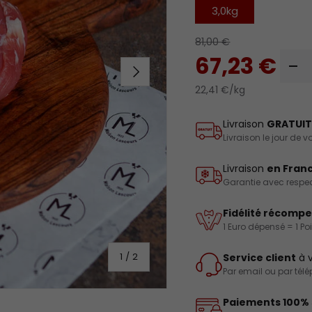
3,0kg
81,00 €
Qté
67,23 €
Suivant
-
22,41 €/kg
Livraison
GRATUIT
Livraison le jour de
Livraison
en Fran
Garantie avec respect
Fidélité récomp
1 Euro dépensé = 1 Po
de
1
/
2
Service client
à v
Par email ou par tél
Paiements 100% 