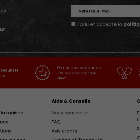
E-mail
tes
J'ai lu et accepté la
politi
ur
On nous recommande !
 sécurisés
+ 90 % de satisfaction
ure
client
Aide & Conseils
O
e la maison
Nous contacter
P
f
ques
FAQ
R
ctions
Avis clients
C
ce sur nos
Hygiène et Traçabilité