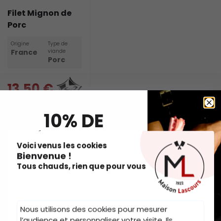
Filet Mignon de
Porc
Origine
Type de
France
viande
Porc
13,50 €
27,00 €/kg
.
10% DE
1 x
500
Qté
+
RÉDUCTION
g
-
Voici venus les cookies
Bienvenue !
AJOUTER AU PANIER
sur votre commande en
Tous chauds, rien que pour vous
vous abonnant à notre
newsletter*
Prénom
Nous utilisons des cookies pour mesurer
l’audience et personnaliser votre visite. Ils