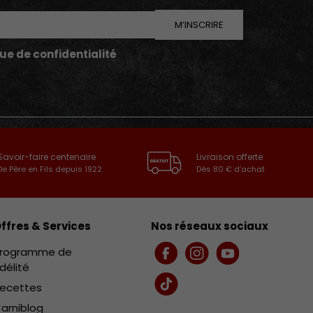
M’INSCRIRE
que de confidentialité
Savoir-faire centenaire
Livraison offerte
De Père en Fils depuis 1922
Dès 80 € d’achat
ffres & Services
Nos réseaux sociaux
rogramme de
Facebook
Instagram
YouTube
idélité
ecettes
TikTok
arniblog