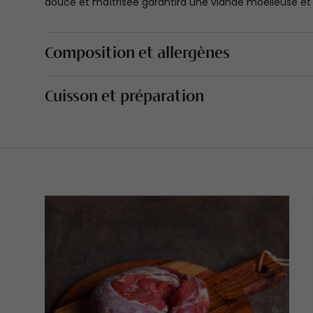
douce et maîtrisée garantira une viande moelleuse et
Composition et allergènes
Cuisson et préparation