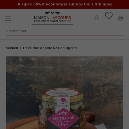
Jusqu’à 36% d’économies sur nos
Colis Grillades
Aller au contenu
Menu
Se connecter
Pani
Recherche
Accueil
Lentillade de Porc Noir de Bigorre