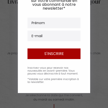
sur votre commande en
Livraison de viande en ligne, au jour
vous abonnant à notre
newsletter*
et au lieu de votre choix
EN SAVOIR PLUS
Prénom
E-mail
1 - Préparation du panier
S'INSCRIRE
Je prépare et valide mon panier avec les produits de mon choix.
Inscrivez-vous pour recevoir nos
nouveautés en avant-première. Vous
pouvez vous désinscrire à tout moment.
*Valable sur votre première inscription à
la newsletter.
2 - Choix du jour de livraison
Je sélectionne la date qui me convient,
du mardi au samedi matin.