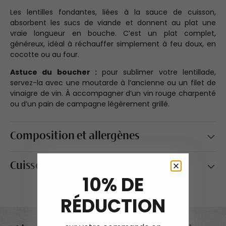
Les lentilles fondantes, liées à la sauce de cuisson,
absorbent les sucs de viande et donnent au plat une
vraie longueur en bouche. C’est un plat complet,
généreux, idéal à réchauffer simplement à feu doux, en
cocotte ou au four.
Astuce du boucher :
pour sublimer votre lentillade,
servez-la avec une moutarde à l’ancienne ou un filet de
vinaigre de vin. À accompagner d’un vin rouge charpenté
ou d’un pain de campagne légèrement grillé.
Composition et allergènes
Cuisson et préparation
10% DE
RÉDUCTION