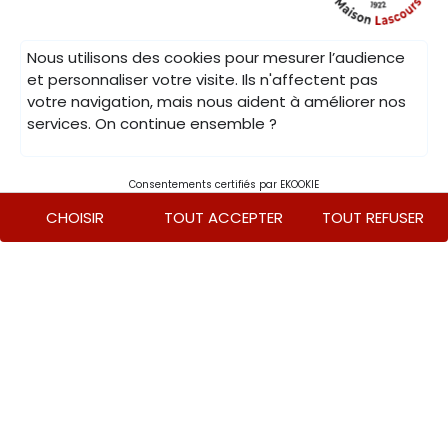
Service Pro
Pour toute collaboration ou demande d’offre personnalisée,
Nous utilisons des cookies pour mesurer l’audience
contactez-nous via notre
formulaire en ligne
, par e-mail à
et personnaliser votre visite. Ils n'affectent pas
pro@maison-lascours.fr
ou par téléphone au
05 61 82 80 78
votre navigation, mais nous aident à améliorer nos
(choix 2).
services. On continue ensemble ?
Moyens de paiement acceptés
© 2026,
Maison Lascours
CGV
Mentions légales
Politique de confidentialité
Cookies
Consentements certifiés par EKOOKIE
CHOISIR
TOUT ACCEPTER
TOUT REFUSER