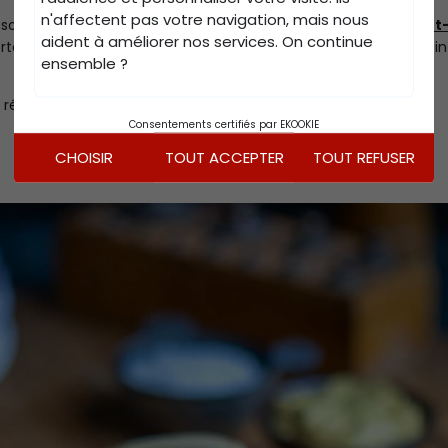
n'affectent pas votre navigation, mais nous
ssortiment de morceaux à bouillir
(
plat de côte
,
jarret
), le
pot
aident à améliorer nos services. On continue
rtant, parfait à savourer avec un peu de fleur de sel et une poi
ensemble ?
r réaliser une soupe parfumée le lendemain.
Consentements certifiés par EKOOKIE
CHOISIR
TOUT ACCEPTER
TOUT REFUSER