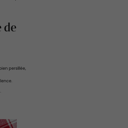
e de
ien persillée,
llence.
.