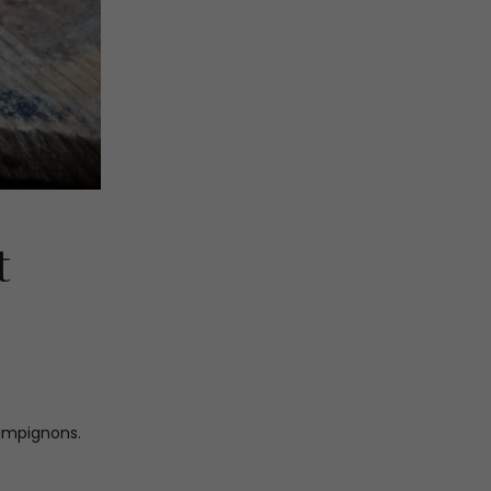
t
hampignons.