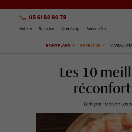
Aller au contenu
05 61 82 80 78
Histoire
Recettes
Carniblog
Service Pro
BONS PLANS
BARBECUE
VIANDES D'
Les 10 meill
réconfort
Écrit par :
Maison Lasc